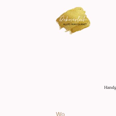
Handge
Wo